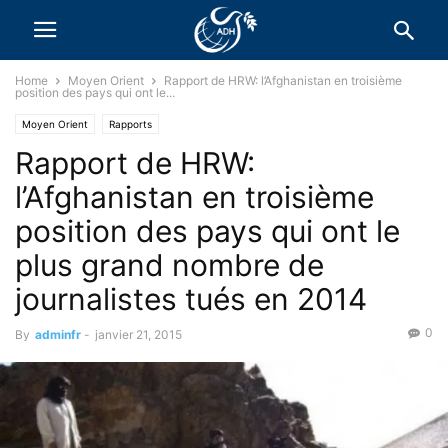
Home
Moyen Orient
Rapport de HRW: l’Afghanistan en troisième
position des pays qui ont le...
Moyen Orient
Rapports
Rapport de HRW:
l’Afghanistan en troisième
position des pays qui ont le
plus grand nombre de
journalistes tués en 2014
0
By
adminfr
-
janvier 21, 2015