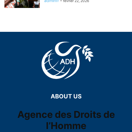
adminfr
-
février 22, 2026
ABOUT US
Agence des Droits de
l’Homme