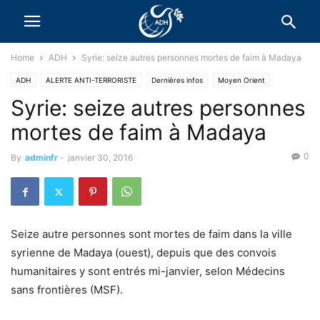
Home
ADH
Syrie: seize autres personnes mortes de faim à Madaya
ADH
ALERTE ANTI-TERRORISTE
Dernières infos
Moyen Orient
Syrie: seize autres personnes
mortes de faim à Madaya
0
By
adminfr
-
janvier 30, 2016
Seize autre personnes sont mortes de faim dans la ville
syrienne de Madaya (ouest), depuis que des convois
humanitaires y sont entrés mi-janvier, selon Médecins
sans frontières (MSF).