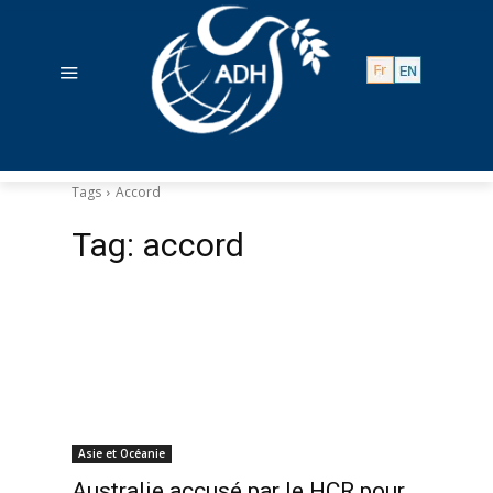
Tags
Accord
Tag:
accord
Asie et Océanie
Australie accusé par le HCR pour