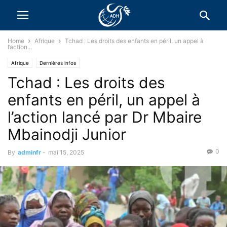
Home
Afrique
Tchad : Les droits des enfants en péril, un appel à
l’action...
Afrique
Dernières infos
Tchad : Les droits des
enfants en péril, un appel à
l’action lancé par Dr Mbaire
Mbainodji Junior
0
By
adminfr
-
mai 15, 2025