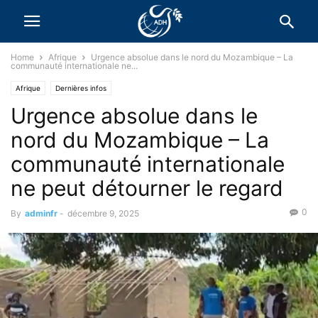
Home
Afrique
Urgence absolue dans le nord du Mozambique – La
communauté internationale ne...
Afrique
Dernières infos
Urgence absolue dans le
nord du Mozambique – La
communauté internationale
ne peut détourner le regard
0
By
adminfr
-
décembre 9, 2025