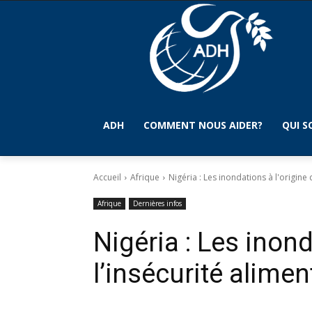
ADH
COMMENT NOUS AIDER?
QUI 
Accueil
Afrique
Nigéria : Les inondations à l'origine 
Afrique
Dernières infos
Nigéria : Les inond
l’insécurité alimen